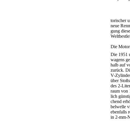
torischer 
neue Renns
gung diese
Weltbestle
Die Motor
Die 1951 u
wagens ges
halb auf v
zurück. D
V-Zylinde
über Stoß
des 2-Lite
raum von 1
lich günst
chend erhö
belwelle v
ebenfalls 
in 2-mm-N