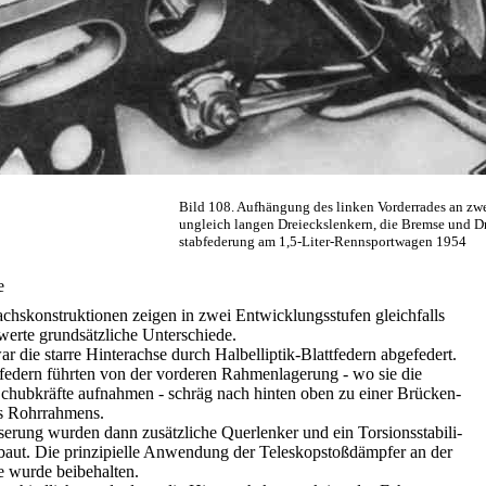
Bild 108. Aufhängung des linken Vorderrades an zw
ungleich langen Dreieckslenkern, die Bremse und D
stabfederung am 1,5-Liter-Rennsportwagen 1954
e
achskonstruktionen zeigen in zwei Entwicklungsstufen gleichfalls
erte grundsätzliche Unterschiede.
r die starre Hinterachse durch Halbelliptik-Blattfedern abgefedert.
tfedern führten von der vorderen Rahmenlagerung - wo sie die
chubkräfte aufnahmen - schräg nach hinten oben zu einer Brücken-
es Rohrrahmens.
serung wurden dann zusätzliche Querlenker und ein Torsionsstabili-
ebaut. Die prinzipielle Anwendung der Teleskopstoßdämpfer an der
e wurde beibehalten.