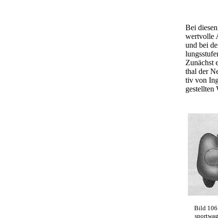
Bei diese
wertvolle 
und bei de
lungsstufen
Zunächst 
thal der 
tiv von In
gestellten
Bild 106
sportwag