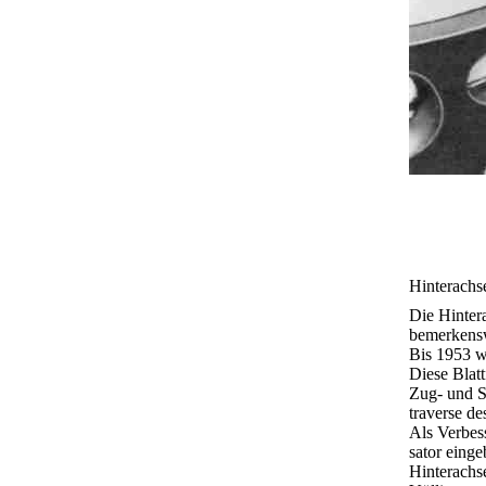
Hinterachs
Die Hinter
bemerkensw
Bis 1953 wa
Diese Blat
Zug- und S
traverse d
Als Verbes
sator eing
Hinterachs