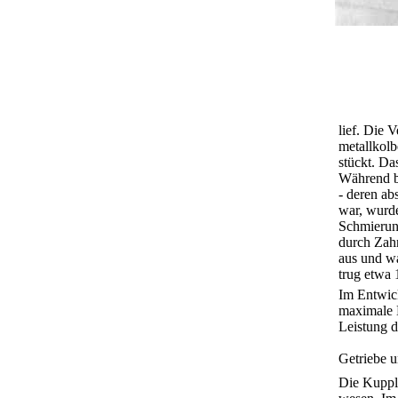
lief. Die 
metallkolb
stückt. D
Während be
- deren ab
war, wurde
Schmierung
durch Zah
aus und wa
trug etwa 
Im Entwick
maximale 
Leistung d
Getriebe u
Die Kupplu