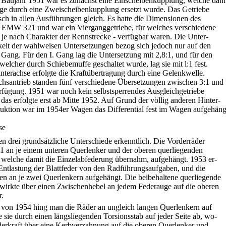
 Baujahr 1951 war es zunächst eine Einscheibenkupplung, welche dan
lge durch eine Zweischeibenkupplung ersetzt wurde. Das Getriebe
sch in allen Ausführungen gleich. Es hatte die Dimensionen des
s EMW 321 und war ein Vierganggetriebe, für welches verschiedene
 je nach Charakter der Rennstrecke - verfügbar waren. Die Unter-
keit der wahlweisen Untersetzungen bezog sich jedoch nur auf den
I. Gang. Für den I. Gang lag die Untersetzung mit 2,8:1, und für den
welcher durch Schiebemuffe geschaltet wurde, lag sie mit l:1 fest.
nterachse erfolgte die Kraftübertragung durch eine Gelenkwelle.
chsantrieb standen fünf verschiedene Übersetzungen zwischen 3:1 und
rfügung. 1951 war noch kein selbstsperrendes Ausgleichgetriebe
 das erfolgte erst ab Mitte 1952. Auf Grund der völlig anderen Hinter-
uktion war im 1954er Wagen das Differential fest im Wagen aufgehäng
se
n drei grundsätzliche Unterschiede erkenntlich. Die Vorderräder
 an je einem unteren Querlenker und der oberen querliegenden
, welche damit die Einzelabfederung übernahm, aufgehängt. 1953 er-
 Entlastung der Blattfeder von den Radführungsaufgaben, und die
n an je zwei Querlenkern aufgehängt. Die beibehaltene querliegende
 wirkte über einen Zwischenhebel an jedem Federauge auf die oberen
r.
von 1954 hing man die Räder an ungleich langen Querlenkern auf
e sie durch einen längsliegenden Torsionsstab auf jeder Seite ab, wo-
derkraft über eine Kerbverzahnung auf die oberen Querlenker und