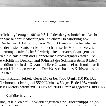
Die Deutschen Rennfahrzeuge 1956
Verdichtung betrug zunächst 9,5:1. Jeder der geschmiedeten Leicht-
en war mit drei Kolbenringen und einem Ölabstreifring be-
as Verhältnis Hub/Bohrung von 76 mm/66 mm wurde beibehalten.
i den ersten Starts der Motor noch mit sechs Motorrad-Vergasern
stimmung beträchtliche Schwierigkeiten hervorrief - ausgerüstet
n diese bald durch drei Doppel-Flachstromvergaser ersetzt. Die
 erfolgte im Druckumlauf (Ölinhalt des Schmiersystems 8 Liter)
nradölpumpe in der Ölwanne. Diese Ölwanne lief nach unten breit
r mit Kühlrippen versehen. Der Wasserinhalt des Kühlsystems be-
12 Liter.
lungsstadium leistete dieser Motor bei 7000 U/min 110 PS. Das
Drehmoment betrug bei 5500 U/min 14,5 kgm. Ende 1954 wurde die
ieses Motors bereits mit 130 PS bei 7000 U/min angegeben (Bild 107).
nd. Kraftübertragung
ng ist in allen drei Entwicklungsstufen eine Trockenkupplung ge-