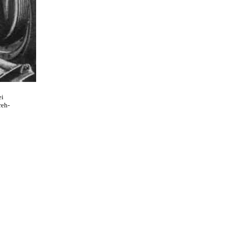
ei
reh-