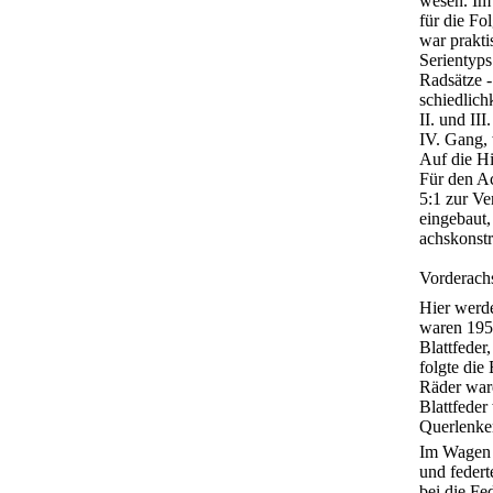
wesen. Im
für die Fo
war prakti
Serientyp
Radsätze -
schiedlich
II. und II
IV. Gang, 
Auf die Hi
Für den A
5:1 zur Ve
eingebaut,
achskonstr
Vorderach
Hier werde
waren 1951
Blattfeder
folgte die
Räder ware
Blattfeder
Querlenke
Im Wagen 
und federt
bei die Fe