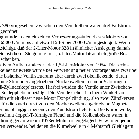
Die Deutschen Rennfahrzeuge 1956
s 380 vorgesehen. Zwischen den Ventilreihen waren drei Fallstrom-
ngeordnet.
ng wurde in den einzelnen Verbesserungsstufen dieses Motors von
 6500 U/min bis auf etwa 115 PS bei 7000 U/min gesteigert. Wenn
sichtigt, daß der 2-Liter-Motor 328 in ähnlicher Auslegung damals
ete, ist dieser Steigerung im 1,5-Liter-Motor tatsächlich große Be-
 schenken.
ktiven Aufbau anders ist der 1,5-Liter-Motor von 1954. Die sechs-
 Reihenbauweise wurde bei Verwendung neuer Motorgehäuse zwar bei-
ie bisherige Ventilsteuerung aber durch zwei obenliegende, durch
hnte Stirnräder angetriebene Nockenwellen in einem V-förmigen
l-Zylinderkopf ersetzt. Hierbei wurden die Ventile unter Zwischen-
 Schlepphebeln betätigt. Die Ventile stehen in einem Winkel von
rhin erhielt dieser neue Motor Doppelzündung, also zwei Zündkerzen
r, für die zwei direkt von den Nockenwellen angetriebene Magnete,
r unabhängig arbeitend, den Zündstrom lieferten. Die Kurbelwelle,
rschnitt doppel-T-förmigen Pleuel und die Kolbenbolzen waren in
ührung genau wie im 1953er Motor rollengelagert. Es wurden jedoch
en verwendet, bei denen die Kurbelwelle in 4 Mehrstoff-Gleitlagern