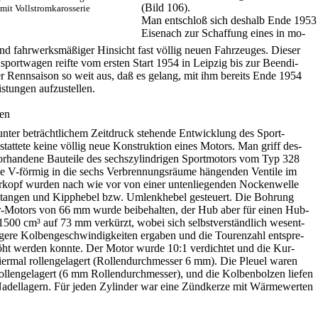
(Bild 106).
mit Vollstromkarosserie
Man entschloß sich deshalb Ende 1953
Eisenach zur Schaffung eines in mo-
und fahrwerksmäßiger Hinsicht fast völlig neuen Fahrzeuges. Dieser
portwagen reifte vom ersten Start 1954 in Leipzig bis zur Beendi-
r Rennsaison so weit aus, daß es gelang, mit ihm bereits Ende 1954
istungen aufzustellen.
en
nter beträchtlichem Zeitdruck stehende Entwicklung des Sport-
tattete keine völlig neue Konstruktion eines Motors. Man griff des-
orhandene Bauteile des sechszylindrigen Sportmotors vom Typ 328
ie V-förmig in die sechs Verbrennungsräume hängenden Ventile im
rkopf wurden nach wie vor von einer untenliegenden Nockenwelle
stangen und Kipphebel bzw. Umlenkhebel gesteuert. Die Bohrung
r-Motors von 66 mm wurde beibehalten, der Hub aber für einen Hub-
500 cm³ auf 73 mm verkürzt, wobei sich selbstverständlich wesent-
igere Kolbengeschwindigkeiten ergaben und die Tourenzahl entspre-
ht werden konnte. Der Motor wurde 10:1 verdichtet und die Kur-
iermal rollengelagert (Rollendurchmesser 6 mm). Die Pleuel waren
rollengelagert (6 mm Rollendurchmesser), und die Kolbenbolzen liefen
adellagern. Für jeden Zylinder war eine Zündkerze mit Wärmewerten