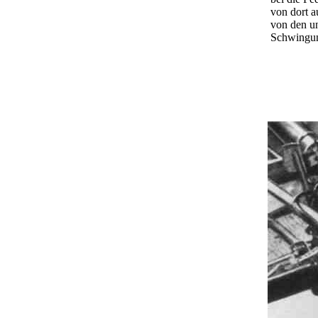
von dort a
von den u
Schwingun