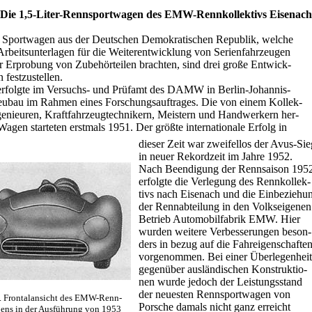
Die 1,5-Liter-Rennsportwagen des EMW-Rennkollektivs Eisenach
n Sportwagen aus der Deutschen Demokratischen Republik, welche
Arbeitsunterlagen für die Weiterentwicklung von Serienfahrzeugen
r Erprobung von Zubehörteilen brachten, sind drei große Entwick-
 festzustellen.
erfolgte im Versuchs- und Prüfamt des DAMW in Berlin-Johannis-
Neubau im Rahmen eines Forschungsauftrages. Die von einem Kollek-
genieuren, Kraftfahrzeugtechnikern, Meistern und Handwerkern her-
 Wagen starteten erstmals 1951. Der größte internationale Erfolg in
dieser Zeit war zweifellos der Avus-Sie
in neuer Rekordzeit im Jahre 1952.
Nach Beendigung der Rennsaison 195
erfolgte die Verlegung des Rennkollek-
tivs nach Eisenach und die Einbeziehu
der Rennabteilung in den Volkseigenen
Betrieb Automobilfabrik EMW. Hier
wurden weitere Verbesserungen beson-
ders in bezug auf die Fahreigenschafte
vorgenommen. Bei einer Überlegenheit
gegenüber ausländischen Konstruktio-
nen wurde jedoch der Leistungsstand
der neuesten Rennsportwagen von
. Frontalansicht des EMW-Renn-
Porsche damals nicht ganz erreicht
ens in der Ausführung von 1953