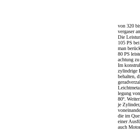
von 320 bi
vergaser a
Die Leistu
105 PS bei
man berück
80 PS leist
achtung zu
Im konstru
zylindrige
behalten, d
geradverza
Leichtmetal
legung von
80º. Weite
je Zylinde
voneinande
die im Que
einer Ausf
auch Motor